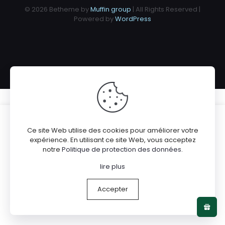
© 2026 Betheme by
Muffin group
| All Rights Reserved |
Powered by
WordPress
Ce site Web utilise des cookies pour améliorer votre
expérience. En utilisant ce site Web, vous acceptez
notre
Politique de protection des données
.
lire plus
get link
follow
Accepter
Order Pregabalin Online
My account
0
Cart